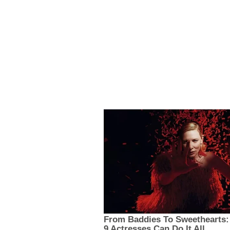
saúde da população e
cidades mais acessív
sustentáveis. Os Bene
Mobilidade Ativa Ince
bicicletas e caminha