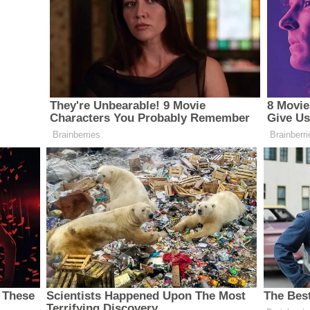
 tornar as
eis e
fícios da
ntivar o uso de
das