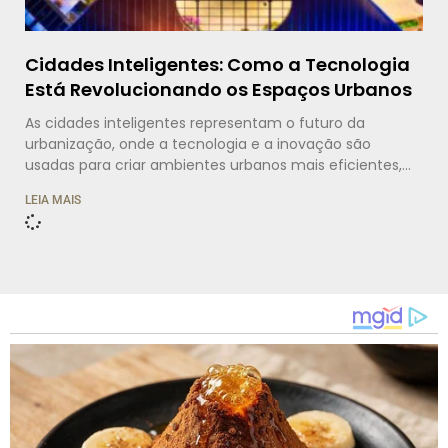
Cidades Inteligentes: Como a Tecnologia
Está Revolucionando os Espaços Urbanos
As cidades inteligentes representam o futuro da
urbanização, onde a tecnologia e a inovação são
usadas para criar ambientes urbanos mais eficientes,
sustentáveis e habitáveis. Em um mundo cada vez mais
LEIA MAIS
urbanizado, com mais de 50% da população global
vivendo em áreas urbanas, a tecnologia surge como
uma aliada fundamental para resolver os desafios
urbanos relacionados à mobilidade, energia, segurança,
saúde e qualidade de vida. A implementação de
soluções tecnológicas para otimizar a infraestrutura
urbana, melhorar a gestão dos recursos e promover a
sustentabilidade pode transformar as cidades em
espaços mais inteligentes e resilientes. Mas o conceito
de cidades inteligentes